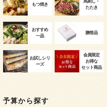
馬刺し・
もつ焼き
たたき
おすすめ
贈答品
一品
会員限定
お試しシリ
お得な
ーズ
セット商品
予算から探す