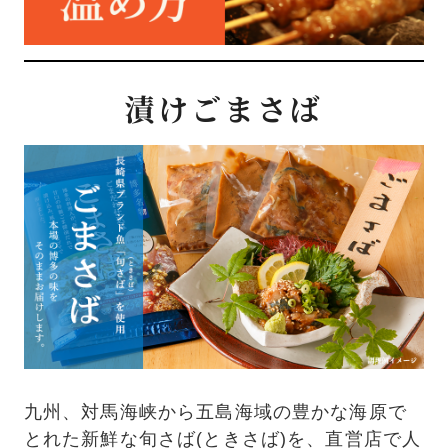
漬けごまさば
九州、対馬海峡から五島海域の豊かな海原で
とれた新鮮な旬さば(ときさば)を、直営店で人