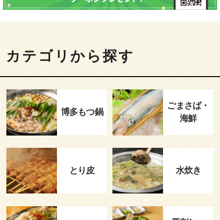
カテゴリから探す
ごまさば・
博多もつ鍋
海鮮
とり皮
水炊き