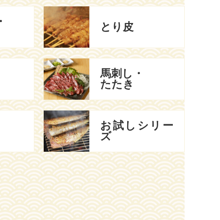
・
とり皮
馬刺し・
たたき
お試しシリー
ズ