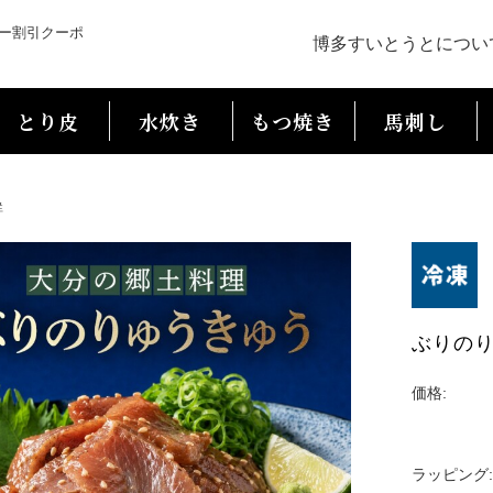
ー割引クーポ
博多すいとうとについ
とり皮
水炊き
もつ焼き
馬刺し
鮮
ぶりのり
価格:
ラッピング: