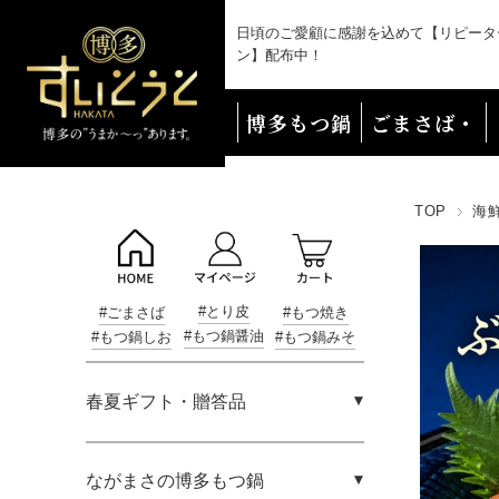
日頃のご愛顧に感謝を込めて【リピータ
ン】配布中！
博多もつ鍋
ごまさば・
海鮮
TOP
海
#とり皮
#ごまさば
#もつ焼き
#もつ鍋醤油
#もつ鍋しお
#もつ鍋みそ
春夏ギフト・贈答品
ながまさの博多もつ鍋