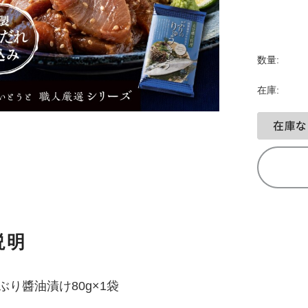
数量:
在庫:
説明
ぶり醬油漬け80g×1袋