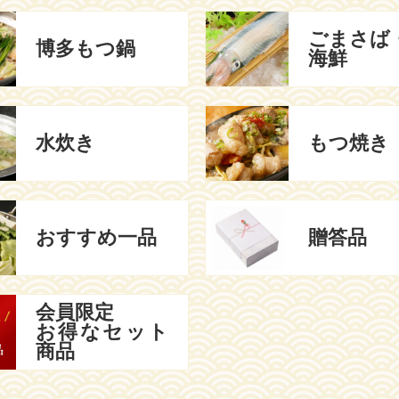
ごまさば
博多もつ鍋
海鮮
水炊き
もつ焼き
おすすめ
一品
贈答品
会員限定
お得な
セット
商品