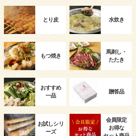
とり皮
水炊き
馬刺し・
もつ焼き
たたき
おすすめ
贈答品
一品
会員限定
お試しシリ
お得な
ーズ
セット商品