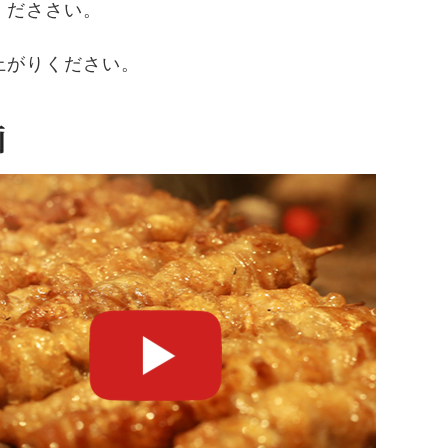
くだささい。
上がりください。
画