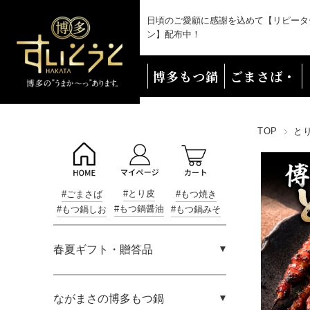
日頃のご愛顧に感謝を込めて【リピータ
ン】配布中！
博多もつ鍋
ごまさば・
海鮮
TOP
と
#とり皮
#ごまさば
#もつ焼き
#もつ鍋醤油
#もつ鍋しお
#もつ鍋みそ
春夏ギフト・贈答品
ながまさの博多もつ鍋