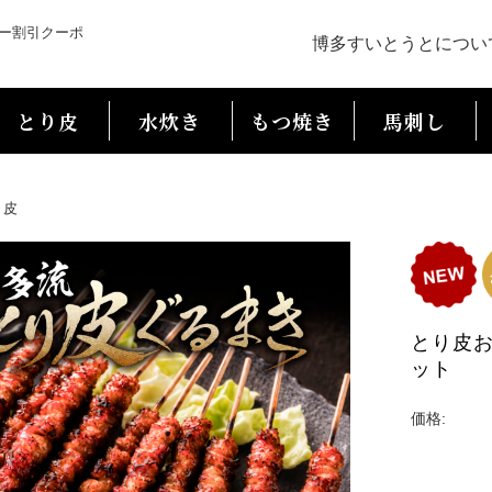
ー割引クーポ
博多すいとうとについ
とり皮
水炊き
もつ焼き
馬刺し
り皮
とり皮お
ット
価格: