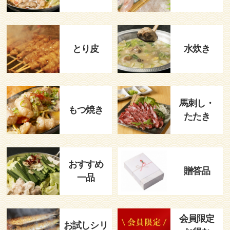
とり皮
水炊き
馬刺し・
もつ焼き
たたき
おすすめ
贈答品
一品
会員限定
お試しシリ