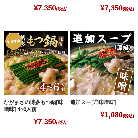
¥7,350
¥7,350
(税込)
(税込)
ながまさの博多もつ鍋[味
追加スープ[味噌味]
噌味] 4~6人前
¥1,080
(税込)
¥7,350
(税込)